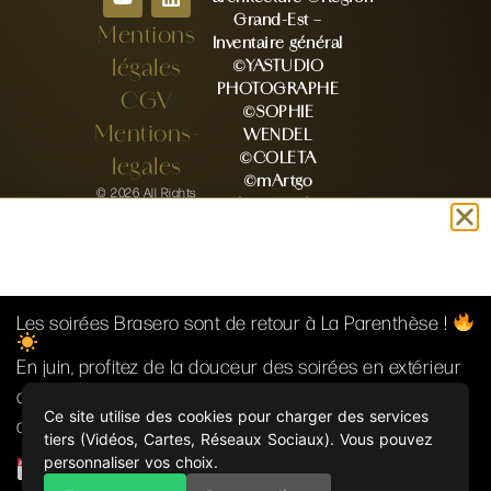
Grand-Est –
Mentions
Inventaire général
légales
©YASTUDIO
PHOTOGRAPHE
CGV
©SOPHIE
Mentions-
WENDEL
©COLETA
legales
©mArtgo
© 2026 All Rights
photographie
Reserved
©Vanessa A.
Photography
©Valerie Baldauf
©Charlotte
beaune mariage
Les soirées Brasero sont de retour à La Parenthèse !
©Delphine
Steyer – MetJ
En juin, profitez de la douceur des soirées en extérieur
©Lisa marie
autour de notre brasero. Bonne ambiance, grand air et
photographie(88)
Ce site utilise des cookies pour charger des services
convivialité garantis !
©Stéphanie
tiers (Vidéos, Cartes, Réseaux Sociaux). Vous pouvez
Maier
personnaliser vos choix.
Agenda :