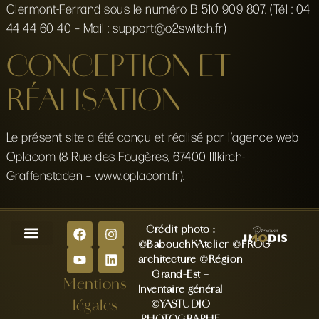
Clermont-Ferrand sous le numéro B 510 909 807. (Tél : 04
44 44 60 40 – Mail : support@o2switch.fr)
CONCEPTION ET
RÉALISATION
Le présent site a été conçu et réalisé par l’agence web
Oplacom (8 Rue des Fougères, 67400 Illkirch-
Graffenstaden – www.oplacom.fr).
Crédit photo :
©BabouchKAtelier
©FRÖG
Nos espaces
Notre Histoire
Nos privatisations
Nos évènements
architecture
©Région
Grand-Est –
Mentions
Inventaire général
légales
©YASTUDIO
PHOTOGRAPHE