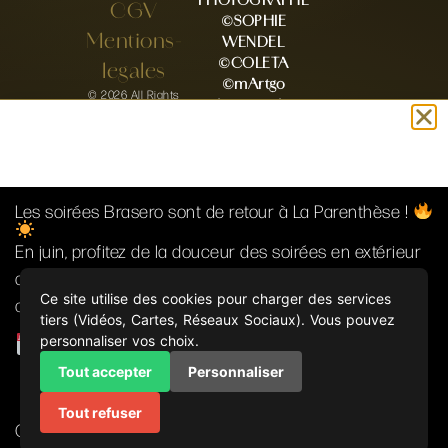
CGV
©SOPHIE
Mentions-
WENDEL
©COLETA
legales
©mArtgo
© 2026 All Rights
photographie
Reserved
©Vanessa A.
Photography
©Valerie Baldauf
©Charlotte
beaune mariage
Les soirées Brasero sont de retour à La Parenthèse !
©Delphine
En juin, profitez de la douceur des soirées en extérieur
Steyer – MetJ
©Lisa marie
autour de notre brasero. Bonne ambiance, grand air et
photographie(88)
Ce site utilise des cookies pour charger des services
convivialité garantis !
©Stéphanie
tiers (Vidéos, Cartes, Réseaux Sociaux). Vous pouvez
Maier
Agenda :
personnaliser vos choix.
Adresse :
Tout accepter
Personnaliser
Mercredi 22 juillet
: Soirée brasero au coin du feu.
3 rue du Châtelet
67270
Tout refuser
On vous attend nombreux pour vibrer et se régaler !
SAESSOLSHEIM