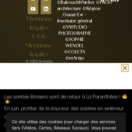
©BabouchKAtelier
©FRÖG
Nos espaces
Notre Histoire
Nos privatisations
Nos évènements
architecture
©Région
Grand-Est –
Mentions
Inventaire général
légales
©YASTUDIO
PHOTOGRAPHE
CGV
©SOPHIE
Mentions-
WENDEL
©COLETA
legales
©mArtgo
© 2026 All Rights
photographie
Reserved
©Vanessa A.
Photography
©Valerie Baldauf
©Charlotte
beaune mariage
Les soirées Brasero sont de retour à La Parenthèse !
©Delphine
Steyer – MetJ
En juin, profitez de la douceur des soirées en extérieur
©Lisa marie
autour de notre brasero. Bonne ambiance, grand air et
photographie(88)
Ce site utilise des cookies pour charger des services
convivialité garantis !
©Stéphanie
tiers (Vidéos, Cartes, Réseaux Sociaux). Vous pouvez