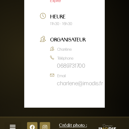
Expiré!
HEURE
11h30 - 16h30
ORGANISATEUR
Charlène
Téléphone
0689731700
Email
charlene@imodis.fr
Crédit photo :