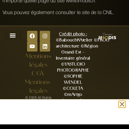
n’importe quelle page du site www.imodis.fr.
Vous pouvez également consulter le site de la CNIL.
Crédit photo :
©BabouchKAtelier
©FRÖG
Nos espaces
Notre Histoire
Nos privatisations
Nos évènements
architecture
©Région
Grand-Est –
Mentions
Inventaire général
légales
©YASTUDIO
PHOTOGRAPHE
CGV
©SOPHIE
Mentions-
WENDEL
©COLETA
legales
©mArtgo
© 2026 All Rights
photographie
Reserved
©Vanessa A.
Photography
©Valerie Baldauf
©Charlotte